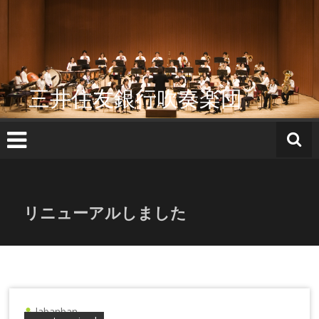
コ
ン
テ
ン
ツ
へ
三井住友銀行吹奏楽団
ス
キ
ッ
プ
リニューアルしました
labanban