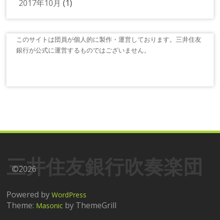
2017年10月
(1)
このサイトは団員が個人的に製作・運営しております。三井住友
銀行が公式に運営するものではございません。
三井住友銀行吹奏楽団
©2026
Powered by
WordPress
Theme:
by ThemeGrill
Masonic